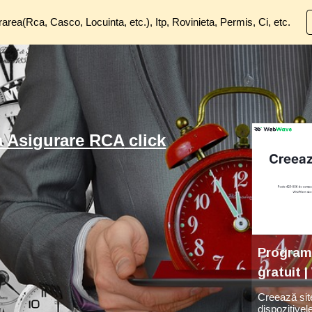
rea(Rca, Casco, Locuinta, etc.), Itp, Rovinieta, Permis, Ci, etc.
ip to main content
Skip to navigat
a Asigurare RCA
click
Program 
gratuit
Creează sit
dispozitivel