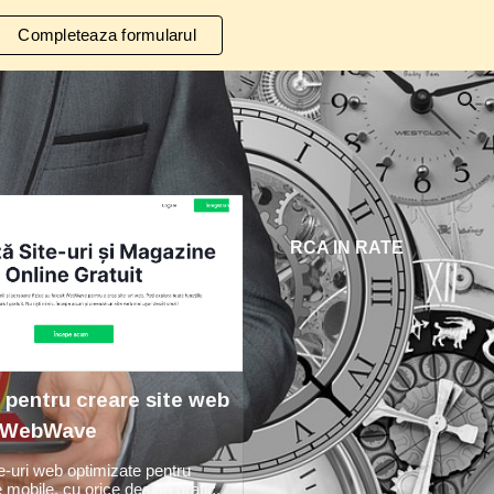
Completeaza formularul
ion
RCA IN RATE
pentru creare site web
 | WebWave
e-uri web optimizate pentru
e mobile, cu orice design grafic,