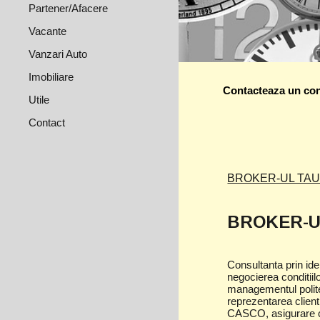
Partener/Afacere
Vacante
Vanzari Auto
Imobiliare
Contacteaza un con
Utile
Contact
BROKER-UL TAU!
BROKER-UL
Consultanta prin iden
negocierea conditiilo
managementul politel
reprezentarea client
CASCO, asigurare ca